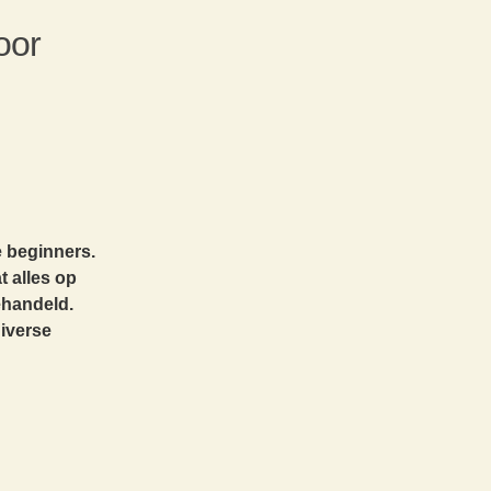
oor
e beginners.
 alles op
ehandeld.
d
iverse