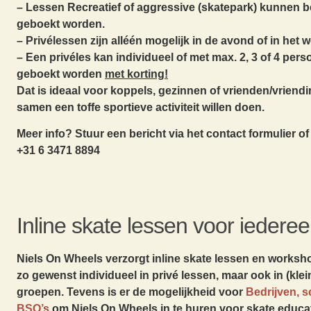
– Lessen Recreatief of aggressive (skatepark) kunnen b
geboekt worden.
– Privélessen zijn alléén mogelijk in de avond of in het
– Een privéles kan individueel of met max. 2, 3 of 4 per
geboekt worden
met korting!
Dat is ideaal voor koppels, gezinnen of vrienden/vriend
samen een toffe sportieve activiteit willen doen.
Meer info? Stuur een bericht via het contact formulier o
+31 6 3471 8894
Inline skate lessen voor iederee
Niels On Wheels verzorgt inline skate lessen en worksho
zo gewenst individueel in privé lessen, maar ook in (klei
groepen. Tevens is er de mogelijkheid voor
Bedrijven, 
BSO’s
om Niels On Wheels in te huren voor skate educat