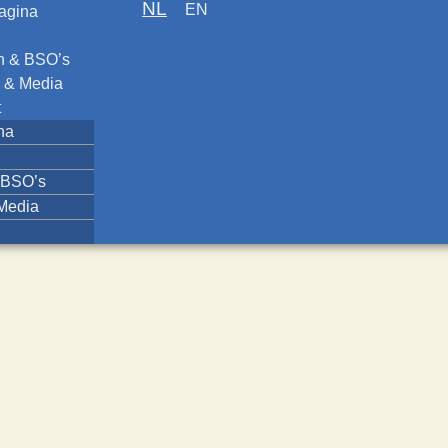
NL
EN
agina
n & BSO’s
 & Media
t
na
 BSO’s
Media