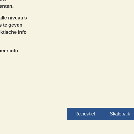
enten.
lle niveau’s
ps te geven
ktische info
meer info
Recreatief
Skatepark