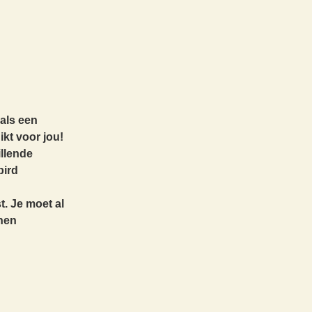
 als een
ikt voor jou!
llende
bird
t. Je moet al
nnen