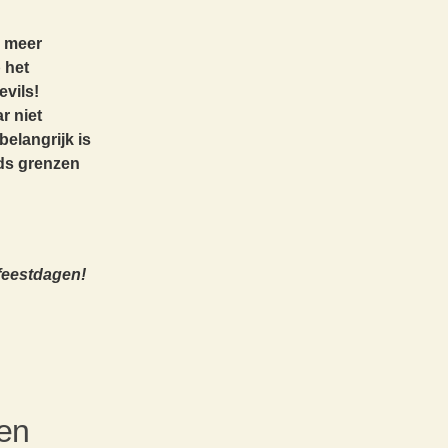
n meer
 het
evils!
r niet
belangrijk is
eds grenzen
feestdagen!
sen