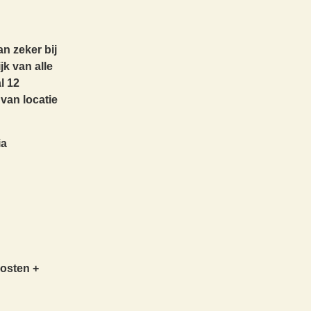
an zeker bij
jk van alle
l 12
van locatie
ia
kosten +