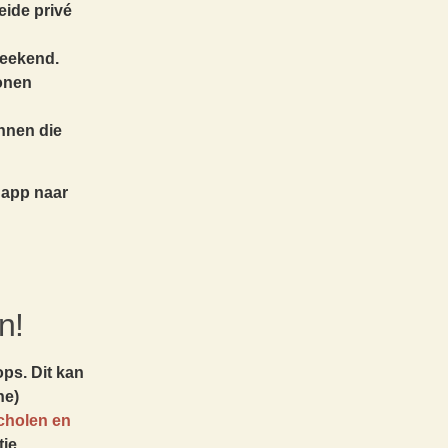
eide privé
 weekend.
sonen
innen die
f app naar
n!
ps. Dit kan
ne)
scholen en
ie,